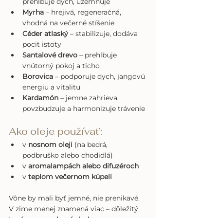
prehlbuje dych, uzemňuje
Myrha
 – hrejivá, regeneračná, 
vhodná na večerné stíšenie
Céder atlaský
 – stabilizuje, dodáva 
pocit istoty
Santalové drevo
 – prehlbuje 
vnútorný pokoj a ticho
Borovica
 – podporuje dych, jangovú 
energiu a vitalitu
Kardamón
 – jemne zahrieva, 
povzbudzuje a harmonizuje trávenie
Ako oleje používat’:
v 
nosnom oleji
 (na bedrá, 
podbruško alebo chodidlá)
v 
aromalampách alebo difuzéroch
v 
teplom večernom kúpeli
Vône by mali byť jemné, nie prenikavé. 
V zime menej znamená viac – dôležitý 