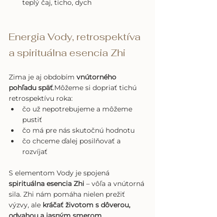
teplý čaj, ticho, dych
Energia Vody, retrospektíva 
a spirituálna esencia Zhi
Zima je aj obdobím 
vnútorného 
pohľadu späť
.Môžeme si dopriať tichú 
retrospektívu roka:
čo už nepotrebujeme a môžeme 
pustiť
čo má pre nás skutočnú hodnotu
čo chceme ďalej posilňovať a 
rozvíjať
S elementom Vody je spojená 
spirituálna esencia Zhi
 – vôľa a vnútorná 
sila. Zhi nám pomáha nielen prežiť 
výzvy, ale 
kráčať životom s dôverou, 
odvahou a jasným smerom
.