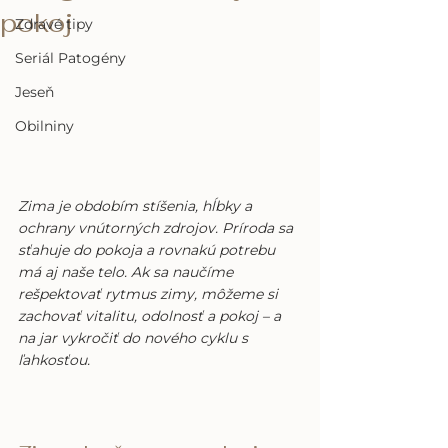
pokoj
Zdravé tipy
Seriál Patogény
Jeseň
Obilniny
Zima je obdobím stíšenia, hĺbky a 
ochrany vnútorných zdrojov. Príroda sa 
sťahuje do pokoja a rovnakú potrebu 
má aj naše telo. Ak sa naučíme 
rešpektovať rytmus zimy, môžeme si 
zachovať vitalitu, odolnosť a pokoj – a 
na jar vykročiť do nového cyklu s 
ľahkosťou.