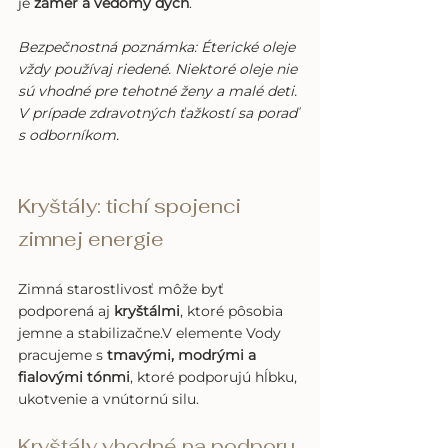
je 
zámer a vedomý dych
.
Bezpečnostná poznámka: Éterické oleje 
vždy používaj riedené. Niektoré oleje nie 
sú vhodné pre tehotné ženy a malé deti. 
V prípade zdravotných ťažkostí sa poraď 
s odborníkom.
Kryštály: tichí spojenci 
zimnej energie
Zimná starostlivosť môže byť 
podporená aj 
kryštálmi
, ktoré pôsobia 
jemne a stabilizačne.V elemente Vody 
pracujeme s 
tmavými, modrými a 
fialovými tónmi
, ktoré podporujú hĺbku, 
ukotvenie a vnútornú silu.
Kryštály vhodné na podporu 