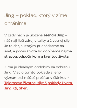
Jing – poklad, ktorý v zime 
chránime
V Ľadvinách je uložená 
esencia Jing
 – 
náš najhlbší zdroj vitality a životnej sily. 
Je to dar, s ktorým prichádzame na 
svet, a počas života ho dopĺňame najmä 
stravou, odpočinkom a kvalitou života
.
Zima je ideálnym obdobím na ochranu 
Jing. Viac o tomto poklade a jeho 
význame si môžeš prečítať v článku👉 
Tajomstvo životnej sily: 3 poklady života 
Jing, Qi, Shen
.