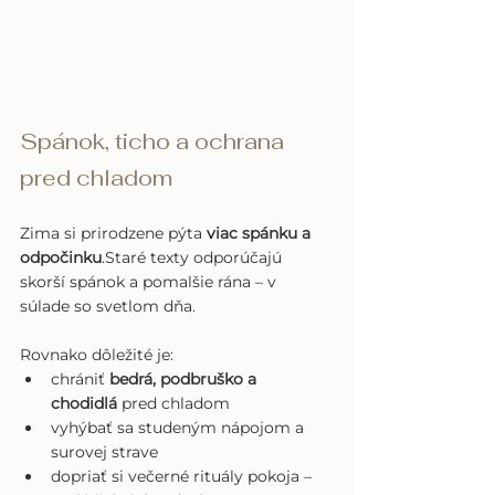
Spánok, ticho a ochrana 
pred chladom
Zima si prirodzene pýta 
viac spánku a 
odpočinku
.Staré texty odporúčajú 
skorší spánok a pomalšie rána – v 
súlade so svetlom dňa.
Rovnako dôležité je:
chrániť 
bedrá, podbruško a 
chodidlá
 pred chladom
vyhýbať sa studeným nápojom a 
surovej strave
dopriať si večerné rituály pokoja – 