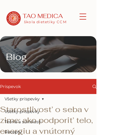
TAO MEDICA
škola dietetiky CCM
Blog
Príspevok
Všetky príspevky
Starostlivost’ o seba v
Všetky príspevky
zime: ako podporit’ telo,
Teória a súvislosti
energiu a vnútorný
Recepty