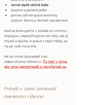
ranné teplé obilné kaše
dusené a pečené jedlá
jemne zahrievajúce koreniny 
(zázvor, škorica, fenikel, kardamón)
Keď sa stravujeme v súlade so zimnou 
energiou, neposilňujeme len telo, ale aj 
myseľ a ducha. A práve z tejto hĺbky sa 
na jar rodí nová sila
. 
Ak sa chceš dozvedieť viac, 
odporúčame článok 👉 
Čo jest’ v zime, 
aby sme neprechladli a nevyčerpali sa
.
Pohyb v zime: jemnost’ 
namiesto výkonu