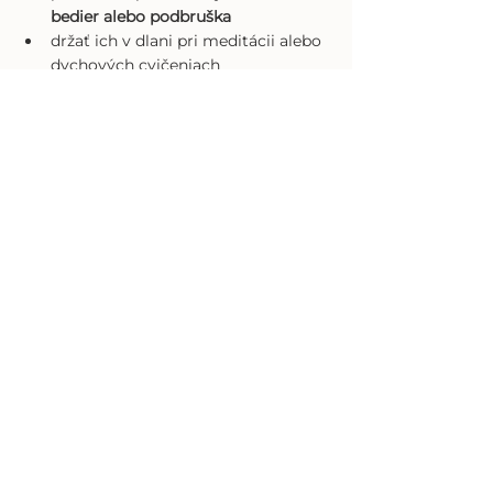
bedier alebo podbruška
držať ich v dlani pri meditácii alebo 
dychových cvičeniach
mať ich pri sebe ako 
tichý symbol 
stability a podpory
Nie je potrebné robiť nič zložité. Stačí 
pokoj, vedomý zámer a chvíľa pre seba.
Záver: zima ako dar
Zima nás neučí robiť viac. Učí nás 
byť 
hlbšie, tichšie a vedomejšie
.
Keď jej dovolíme, aby bola časom 
ochrany a obnovy,telo sa nám na jar 
poďakuje vitalitou, silou a novým 
dychom.