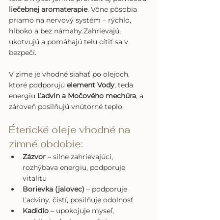
liečebnej aromaterapie
. Vône pôsobia 
priamo na nervový systém – rýchlo, 
hlboko a bez námahy.Zahrievajú, 
ukotvujú a pomáhajú telu cítiť sa v 
bezpečí.
V zime je vhodné siahať po olejoch, 
ktoré podporujú 
element Vody
, teda 
energiu 
Ľadvin a Močového mechúra
, a 
zároveň posilňujú vnútorné teplo.
Éterické oleje vhodné na 
zimné obdobie:
Zázvor
 – silne zahrievajúci, 
rozhýbava energiu, podporuje 
vitalitu
Borievka (jalovec)
 – podporuje 
Ľadviny, čistí, posilňuje odolnosť
Kadidlo
 – upokojuje myseľ, 