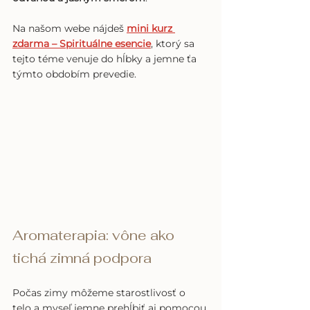
Na našom webe nájdeš 
mini kurz 
zdarma – Spirituálne esencie
, ktorý sa 
tejto téme venuje do hĺbky a jemne ťa 
týmto obdobím prevedie.
Aromaterapia: vône ako 
tichá zimná podpora
Počas zimy môžeme starostlivosť o 
telo a myseľ jemne prehĺbiť aj pomocou 