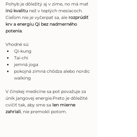
Pohyb je dôležitý aj v zime, no má mať 
inú kvalitu
 než v teplých mesiacoch. 
Cieľom nie je vyčerpať sa, ale 
rozprúdiť 
krv a energiu Qi bez nadmerného 
potenia
.
Vhodné sú:
Qi-kung
Tai-chi
jemná joga
pokojná zimná chôdza alebo nordic 
walking
V čínskej medicíne sa pot považuje za 
únik jangovej energie.Preto je dôležité 
cvičiť tak, aby sme sa 
len mierne 
zahriali
, nie premokli potom.