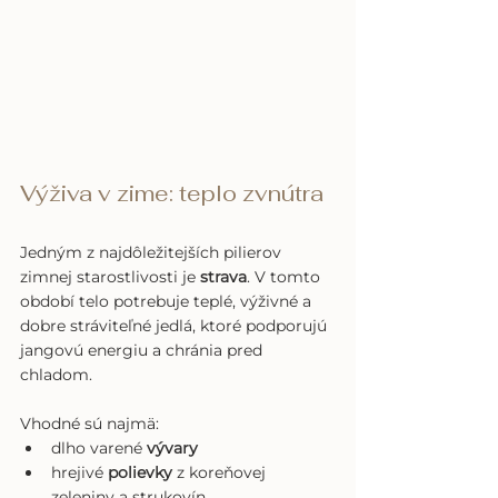
Výživa v zime: teplo zvnútra
Jedným z najdôležitejších pilierov 
zimnej starostlivosti je 
strava
. V tomto 
období telo potrebuje teplé, výživné a 
dobre stráviteľné jedlá, ktoré podporujú 
jangovú energiu a chránia pred 
chladom.
Vhodné sú najmä:
dlho varené 
vývary
hrejivé 
polievky
 z koreňovej 
zeleniny a strukovín