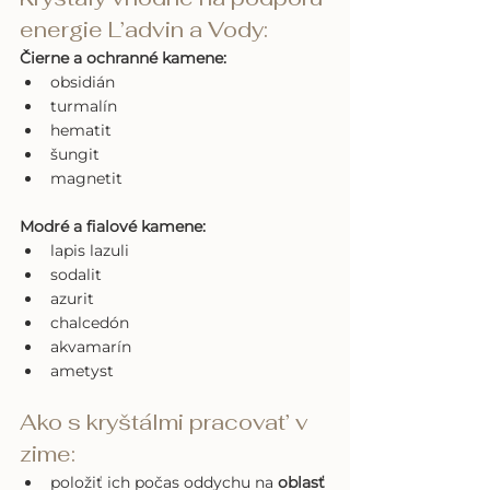
energie L’advin a Vody:
Čierne a ochranné kamene:
obsidián
turmalín
hematit
šungit
magnetit
Modré a fialové kamene:
lapis lazuli
sodalit
azurit
chalcedón
akvamarín
ametyst
Ako s kryštálmi pracovat’ v 
zime:
položiť ich počas oddychu na 
oblasť 