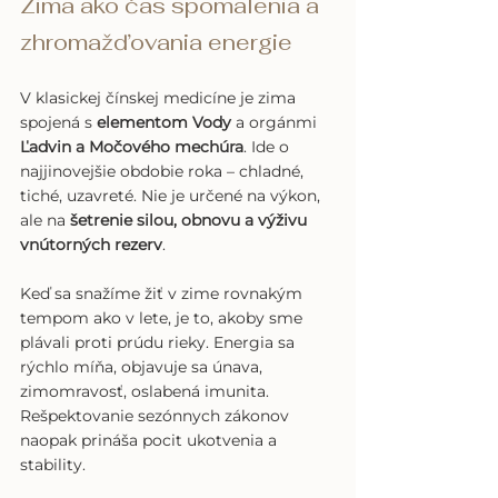
Zima ako čas spomalenia a 
zhromažďovania energie
V klasickej čínskej medicíne je zima 
spojená s 
elementom Vody
 a orgánmi 
Ľadvin a Močového mechúra
. Ide o 
najjinovejšie obdobie roka – chladné, 
tiché, uzavreté. Nie je určené na výkon, 
ale na 
šetrenie silou, obnovu a výživu 
vnútorných rezerv
.
Keď sa snažíme žiť v zime rovnakým 
tempom ako v lete, je to, akoby sme 
plávali proti prúdu rieky. Energia sa 
rýchlo míňa, objavuje sa únava, 
zimomravosť, oslabená imunita. 
Rešpektovanie sezónnych zákonov 
naopak prináša pocit ukotvenia a 
stability.