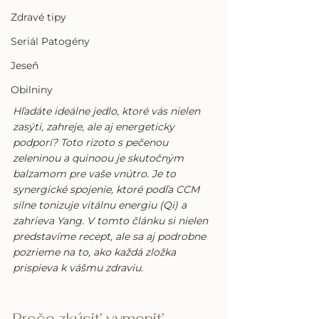
Zdravé tipy
Seriál Patogény
Jeseň
Obilniny
Hľadáte ideálne jedlo, ktoré vás nielen 
zasýti, zahreje, ale aj energeticky 
podporí? Toto rizoto s pečenou 
zeleninou a quinoou je skutočným 
balzamom pre vaše vnútro. Je to 
synergické spojenie, ktoré podľa CCM 
silne tonizuje vitálnu energiu (Qi) a 
zahrieva Yang. V tomto článku si nielen 
predstavíme recept, ale sa aj podrobne 
pozrieme na to, ako každá zložka 
prispieva k vášmu zdraviu.
Prečo zkúsit’ vymenit’ 