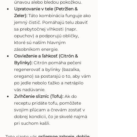
únavou alebo bledou pokožkou.
Upratovanie v tele (Petržlen & 
Zeler):
 Táto kombinácia funguje ako 
jemný čistič. Pomáhajú telu zbaviť 
sa prebytočnej vlhkosti (napr. 
opuchov) a podporujú obličky, 
ktoré sú naším hlavným 
zásobníkom energie.
Osvieženie a ľahkosť (Citrón & 
Bylinky):
 Citrón pomáha pečeni 
regenerovať a bylinky (bazalka, 
oregano) sa postarajú o to, aby vám 
po jedle nebolo ťažko a netrápilo 
vás nadúvanie.
Zvlhčenie slizníc (Tofu):
 Ak do 
receptu pridáte tofu, pomôžete 
svojim pľúcam a črevám zostať v 
dobrej kondícii, čo je skvelé najmä 
pri suchom kašli.
Toto rizoto vás 
príjemne zahreje, dobije 