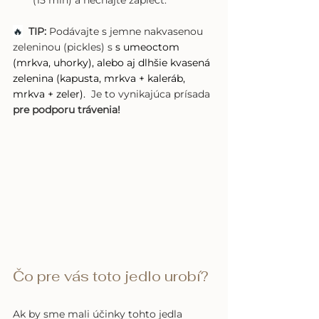
(15 min) a nechajte zapiecť.
🔥
  TIP:
 Podávajte s jemne nakvasenou 
zeleninou (pickles) s 
s umeoctom 
(mrkva, uhorky), alebo aj dlhšie kvasená 
zelenina (kapusta, mrkva + kaleráb, 
mrkva + zeler). 
 Je to vynikajúca prísada 
pre podporu trávenia! 
Čo pre vás toto jedlo urobí?
Ak by sme mali účinky tohto jedla 