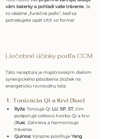
vám baterky a pohladí vaše trávenie
. Je 
to ideálne „funkčné jedlo“, keď sa 
potrebujete opäť cítiť vo forme!
Liečebné účinky podľa CCM
Táto receptúra je majstrovským dielom 
synergického pôsobenia zložiek na 
energetickú rovnováhu tela:
1. Tonizácia Qi a Krvi (Xue)
Ryža:
 Tonizuje Qi 
LU
, 
SP
, 
ST
, čím 
podporuje celkovú tvorbu Qi a krvi 
(
Xue
). Zahrieva a harmonizuje 
trávenie.
Quinoa:
 Výrazne posilňuje 
Yang 