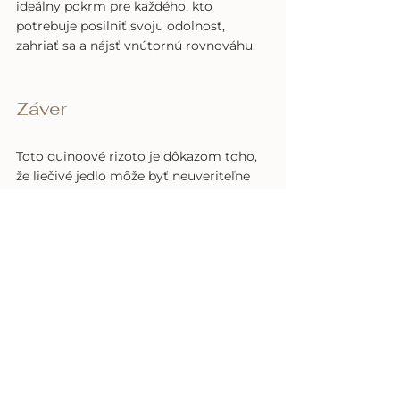
ideálny pokrm pre každého, kto 
potrebuje posilniť svoju odolnosť, 
zahriať sa a nájsť vnútornú rovnováhu.
Záver
Toto quinoové rizoto je dôkazom toho, 
že liečivé jedlo môže byť neuveriteľne 
chutné a sýte. Ak hľadáte ďalšiu 
inšpiráciu pre quinou na sladko, ktorá 
rovnako posilňuje Yang a doplňuje 
energiu Qi, vyskúšajte náš recept na: 
Krémovú sladkú quinoa kašu s 
marhuľami a orechmi
.
Dobrú a liečivú chuť! 
🙂