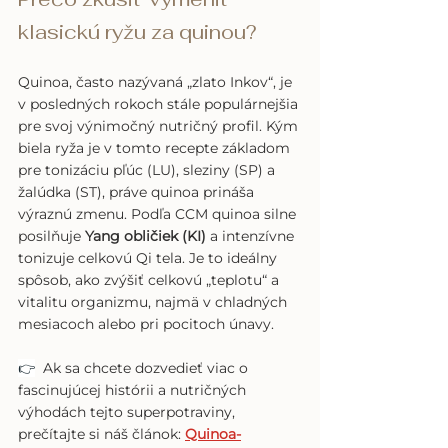
klasickú ryžu za quinou?
Quinoa, často nazývaná „zlato Inkov“, je 
v posledných rokoch stále populárnejšia 
pre svoj výnimočný nutričný profil. Kým 
biela ryža je v tomto recepte základom 
pre tonizáciu pľúc (LU), sleziny (SP) a 
žalúdka (ST), práve quinoa prináša 
výraznú zmenu. Podľa CCM quinoa silne 
posilňuje 
Yang obličiek (KI)
 a intenzívne 
tonizuje celkovú Qi tela. Je to ideálny 
spôsob, ako zvýšiť celkovú „teplotu“ a 
vitalitu organizmu, najmä v chladných 
mesiacoch alebo pri pocitoch únavy. 
👉
  Ak sa chcete dozvedieť viac o 
fascinujúcej histórii a nutričných 
výhodách tejto superpotraviny, 
prečítajte si náš článok: 
Quinoa-