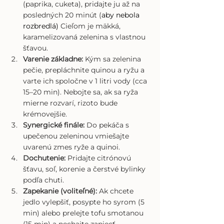
(paprika, cuketa), pridajte ju až na 
posledných 20 minút (
aby nebola 
rozbredlá)
 Cieľom je mäkká, 
karamelizovaná zelenina s vlastnou 
šťavou.
Varenie základne:
 Kým sa zelenina 
pečie, prepláchnite quinou a ryžu a 
varte ich spoločne v 1 litri vody (cca 
15–20 min). Nebojte sa, ak sa ryža 
mierne rozvarí, rizoto bude 
krémovejšie.
Synergické finále:
 Do pekáča s 
upečenou zeleninou vmiešajte 
uvarenú zmes ryže a quinoi.
Dochutenie:
 Pridajte citrónovú 
šťavu, soľ, korenie a čerstvé bylinky 
podľa chuti.
Zapekanie (voliteľné):
 Ak chcete 
jedlo vylepšiť, posypte ho syrom (5 
min) alebo prelejte tofu smotanou 