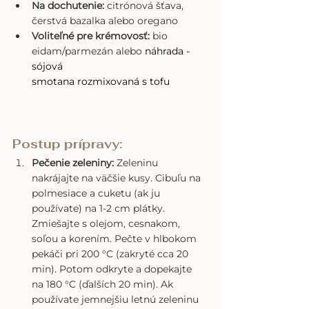
Na dochutenie:
 citrónová šťava, 
čerstvá bazalka alebo oregano
Voliteľné pre krémovosť:
 bio 
eidam/parmezán alebo 
náhrada -  
sójová
smotana rozmixovaná s tofu
Postup prípravy:
Pečenie zeleniny:
 Zeleninu 
nakrájajte na väčšie kusy. Cibuľu na 
polmesiace a cuketu (ak ju 
používate) na 1-2 cm plátky. 
Zmiešajte s olejom, cesnakom, 
soľou a korením. Pečte v hlbokom 
pekáči pri 200 °C (zakryté cca 20 
min). Potom odkryte a dopekajte 
na 180 °C (ďalších 20 min). Ak 
používate jemnejšiu letnú zeleninu 