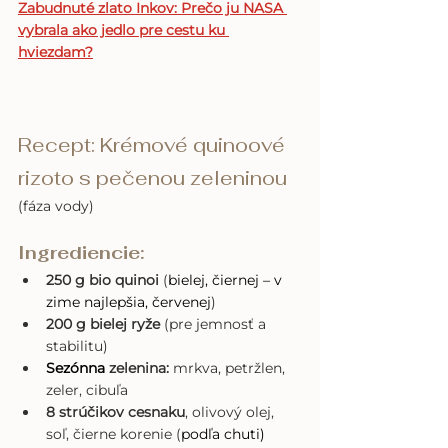
Zabudnuté zlato Inkov: Prečo ju NASA 
vybrala ako jedlo pre cestu ku 
hviezdam?
Recept: Krémové quinoové 
rizoto s pečenou zeleninou
(fáza vody)
Ingrediencie:
250 g bio quinoi
 (
bielej, čiernej – v 
zime najlepšia, červenej
)
200 g bielej ryže
 (pre jemnosť a 
stabilitu)
Sezónna
 zelenina:
 mrkva, petržlen, 
zeler, cibuľa
8 strúčikov cesnaku
, olivový olej, 
soľ, čierne korenie (
podľa chuti)