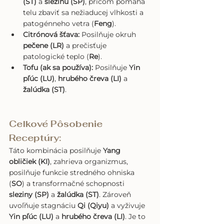
(ST)
 a 
slezinu (SP)
, pričom pomáha 
telu zbaviť sa nežiaducej vlhkosti a 
patogénneho vetra (
Feng
).
Citrónová šťava:
 Posilňuje okruh 
pečene (LR)
 a prečisťuje 
patologické teplo (
Re
).
Tofu (ak sa používa):
 Posilňuje 
Yin 
pľúc (LU)
, 
hrubého čreva (LI)
 a 
žalúdka (ST)
.
Celkové Pôsobenie 
Receptúry:
Táto kombinácia posilňuje 
Yang 
obličiek (KI)
, zahrieva organizmus, 
posilňuje funkcie stredného ohniska 
(
SO
) a transformačné schopnosti 
sleziny (SP)
 a 
žalúdka (ST)
. Zároveň 
uvoľňuje stagnáciu 
Qi (Qiyu)
 a vyživuje 
Yin pľúc (LU)
 a 
hrubého čreva (LI)
. Je to 