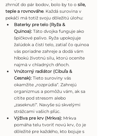
zhrnúť do pár bodov, bolo by to o 
sile, 
teple a rovnováhe
. Každá surovina v 
pekáči má totiž svoju dôležitú úlohu:
Baterky pre telo (Ryža & 
Quinoa):
 Táto dvojka funguje ako 
špičkové palivo. Ryža upokojuje 
žalúdok a čistí telo, zatiaľ čo quinoa 
vás poriadne zahreje a dodá vám 
hlbokú životnú silu, ktorú oceníte 
najmä v chladných dňoch.
Vnútorný radiátor (Cibuľa & 
Cesnak):
 Tieto suroviny vás 
okamžite „rozprúdia“. Zahrejú 
organizmus a pomôžu vám, ak sa 
cítite pod stresom alebo 
„zaseknutí“. Navyše sú skvelými 
strážcami vašich pľúc.
Výživa pre krv (Mrkva):
 Mrkva 
pomáha telu tvoriť novú krv, čo je 
dôležité pre každého, kto bojuje s 