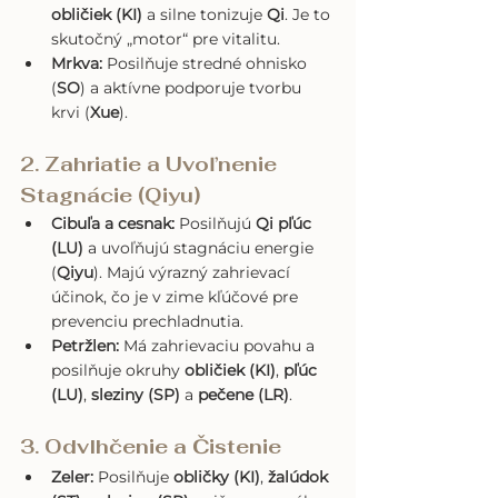
obličiek (KI)
 a silne tonizuje 
Qi
. Je to 
skutočný „motor“ pre vitalitu.
Mrkva:
 Posilňuje stredné ohnisko 
(
SO
) a aktívne podporuje tvorbu 
krvi (
Xue
).
2. Zahriatie a Uvoľnenie 
Stagnácie (Qiyu)
Cibuľa a cesnak:
 Posilňujú 
Qi pľúc 
(LU)
 a uvoľňujú stagnáciu energie 
(
Qiyu
). Majú výrazný zahrievací 
účinok, čo je v zime kľúčové pre 
prevenciu prechladnutia.
Petržlen:
 Má zahrievaciu povahu a 
posilňuje okruhy 
obličiek (KI)
, 
pľúc 
(LU)
, 
sleziny (SP)
 a 
pečene (LR)
.
3. Odvlhčenie a Čistenie
Zeler:
 Posilňuje 
obličky (KI)
, 
žalúdok 