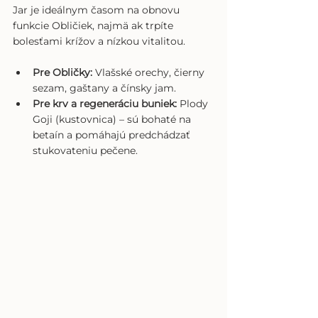
Jar je ideálnym časom na obnovu 
funkcie Obličiek, najmä ak trpíte 
bolesťami krížov a nízkou vitalitou.
Pre Obličky:
 Vlašské orechy, čierny 
sezam, gaštany a čínsky jam.
Pre krv a regeneráciu buniek:
 Plody 
Goji (kustovnica) – sú bohaté na 
betaín a pomáhajú predchádzať 
stukovateniu pečene.