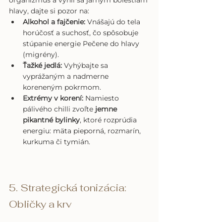
hlavy, dajte si pozor na:
Alkohol a fajčenie:
 Vnášajú do tela 
horúčosť a suchosť, čo spôsobuje 
stúpanie energie Pečene do hlavy 
(migrény).
Ťažké jedlá:
 Vyhýbajte sa 
vyprážaným a nadmerne 
koreneným pokrmom.
Extrémy v korení:
 Namiesto 
pálivého chilli zvoľte 
jemne 
pikantné bylinky
, ktoré rozprúdia 
energiu: mäta pieporná, rozmarín, 
kurkuma či tymián.
5. Strategická tonizácia: 
Obličky a krv