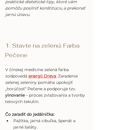
praktické dietetické tipy, ktoré vám 
pomôžu posilniť konštitúciu a prekonať 
jarnú únavu.
1. Stavte na zelenú: Farba 
Pečene
V čínskej medicíne zelená farba 
zodpovedá 
energii Dreva
. Zaradenie 
zelenej zeleniny pomáha upokojiť 
„horúčosť“ Pečene a podporuje tzv. 
yinovanie
 – proces zvlažovania a tvorby 
telových tekutín.
Čo zaradiť do jedálnička:
Pažítka, jarná cibuľka, špenát a 
jarné šaláty.