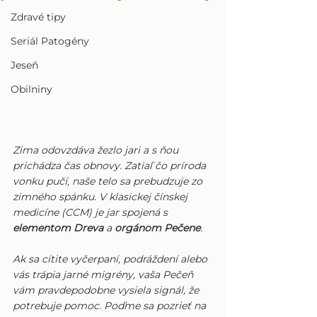
Zdravé tipy
Seriál Patogény
Jeseň
Obilniny
Zima odovzdáva žezlo jari a s ňou 
prichádza čas obnovy. Zatiaľ čo príroda 
vonku pučí, naše telo sa prebudzuje zo 
zimného spánku. V klasickej čínskej 
medicíne (CCM) je jar spojená s 
elementom Dreva
 a 
orgánom Pečene
.
Ak sa cítite vyčerpaní, podráždení alebo 
vás trápia jarné migrény, vaša Pečeň 
vám pravdepodobne vysiela signál, že 
potrebuje pomoc. Poďme sa pozrieť na 