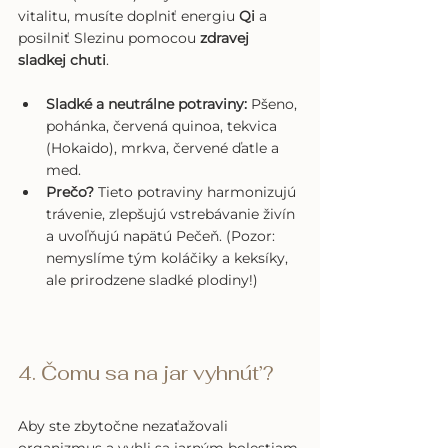
vitalitu, musíte doplniť energiu 
Qi
 a 
posilniť Slezinu pomocou 
zdravej 
sladkej chuti
.
Sladké a neutrálne potraviny:
 Pšeno, 
pohánka, červená quinoa, tekvica 
(Hokaido), mrkva, červené ďatle a 
med.
Prečo?
 Tieto potraviny harmonizujú 
trávenie, zlepšujú vstrebávanie živín 
a uvoľňujú napätú Pečeň. (Pozor: 
nemyslíme tým koláčiky a keksíky, 
ale prirodzene sladké plodiny!)
4. Čomu sa na jar vyhnút’?
Aby ste zbytočne nezaťažovali 
organizmus a vyhli sa jarným bolestiam 