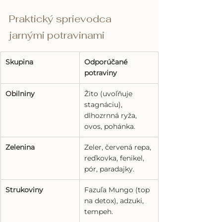
Praktický sprievodca 
jarnými potravinami
Skupina
Odporúčané 
potraviny
Obilniny
Žito (uvoľňuje 
stagnáciu), 
dlhozrnná ryža, 
ovos, pohánka.
Zelenina
Zeler, červená repa, 
reďkovka, fenikel, 
pór, paradajky.
Strukoviny
Fazuľa Mungo (top 
na detox), adzuki, 
tempeh.