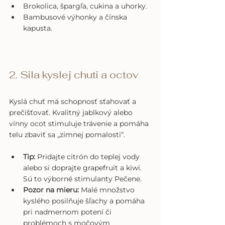
Brokolica, špargľa, cukina a uhorky.
Bambusové výhonky a čínska 
kapusta.
2. Sila kyslej chuti a octov
Kyslá chuť má schopnosť sťahovať a 
prečišťovať. Kvalitný jablkový alebo 
vínny ocot stimuluje trávenie a pomáha 
telu zbaviť sa „zimnej pomalosti“.
Tip:
 Pridajte citrón do teplej vody 
alebo si doprajte grapefruit a kiwi. 
Sú to výborné stimulanty Pečene.
Pozor na mieru:
 Malé množstvo 
kyslého posilňuje šľachy a pomáha 
pri nadmernom potení či 
problémoch s močovým 