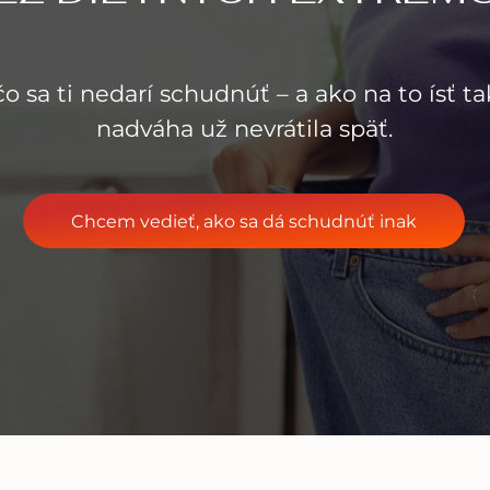
čo sa ti nedarí schudnúť – a ako na to ísť tak
nadváha už nevrátila späť.
Chcem vedieť, ako sa dá schudnúť inak