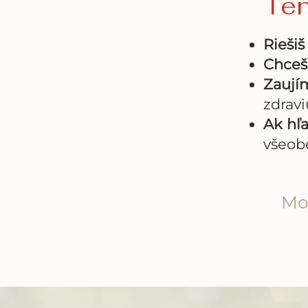
Ten
Rieši
Chceš
Zaují
zdravi
Ak hľa
všeob
Mo