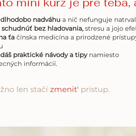
to mini kurz je pre teba,
š dlhodobo nadváhu
a nič nefunguje natrva
 schudnúť bez hladovania,
stresu a jojo ef
ma ťa
čínska medicína a prirodzené prístup
u
dáš praktické návody a tipy
namiesto
ecných informácií.
žno len stačí
zmenit'
prístup.