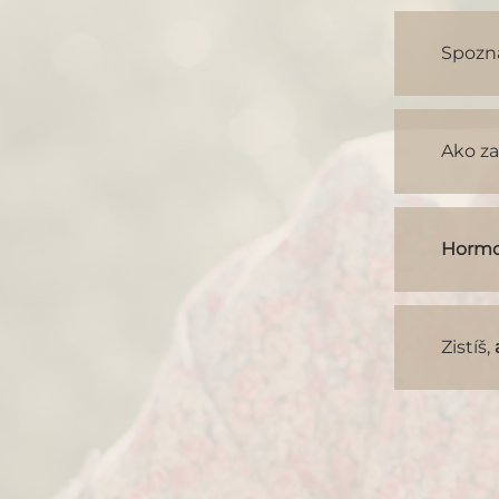
Spozn
Ako za
Hormo
Zistíš,