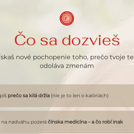
Čo sa dozvieš
ískaš nové pochopenie toho, prečo tvoje te
odoláva zmenám
píš
prečo sa kilá držia
(nie je to len o kalóriách)
a na nadváhu pozerá
čínska medicína – a čo robí inak