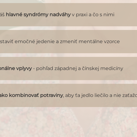
áš
hlavné syndrómy nadváhy
v praxi a čo s nimi
staviť emočné jedenie a zmeniť mentálne vzorce
nálne vplyvy
- pohľad západnej a čínskej medicíny
ako kombinovať potraviny
, aby ťa jedlo liečilo a nie zaťaž