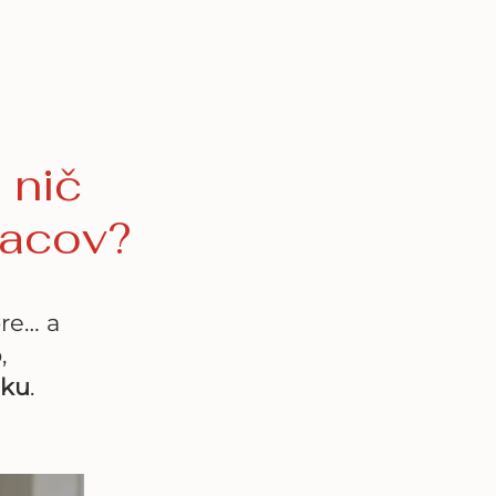
 nič
iacov?
re… a
,
dku
.