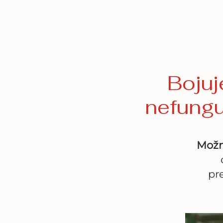
Bojuj
nefungu
Možn
pr