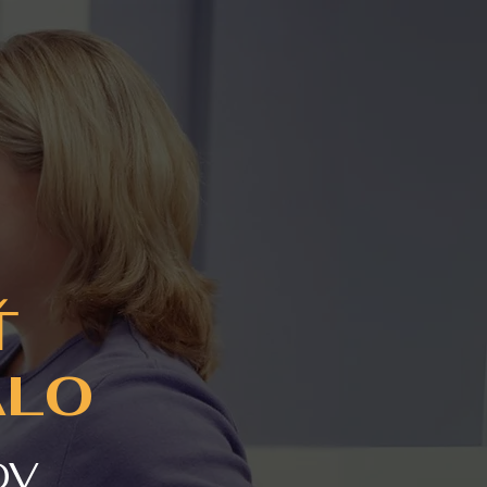
Ť
ALO
OV