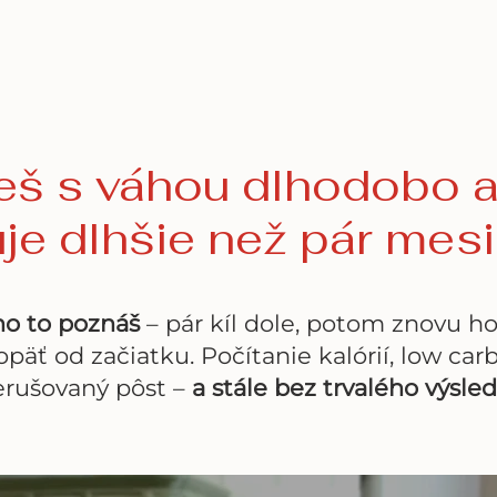
eš s váhou dlhodobo a
je dlhšie než pár mes
o to poznáš
– pár kíl dole, potom znovu ho
opäť od začiatku. Počítanie kalórií, low carb
erušovaný pôst –
a stále bez trvalého výsle