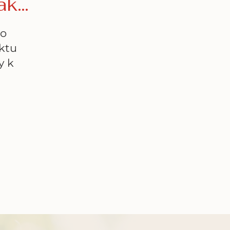
 ak…
lo
ektu
y k