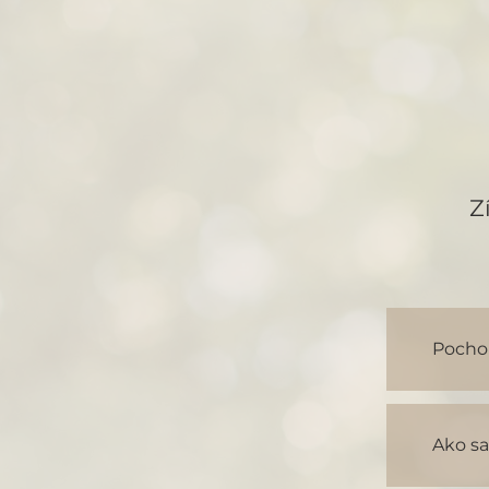
Z
Pocho
Ako s