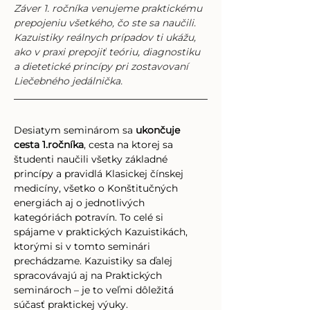
Záver 1. ročníka venujeme praktickému 
prepojeniu všetkého, čo ste sa naučili. 
Kazuistiky reálnych prípadov ti ukážu, 
ako v praxi prepojiť teóriu, diagnostiku 
a dietetické princípy pri zostavovaní 
Liečebného jedálnička.
Desiatym seminárom sa 
ukončuje 
cesta 1.ročníka
, cesta na ktorej sa 
študenti naučili všetky základné 
princípy a pravidlá Klasickej čínskej 
medicíny, všetko o Konštitučných 
energiách aj o jednotlivých 
kategóriách potravín.
 To
 celé si 
spájame v praktických Kazuistikách, 
ktorými si v tomto seminári 
prechádzame. Kazuistiky sa ďalej 
spracovávajú aj na Praktických 
seminároch – je to veľmi dôležitá 
súčasť praktickej výuky. 