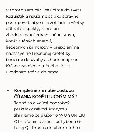
V tomto seminári vstúpime do sveta 
Kazuistík a naučíme sa ako správne 
postupovať, aby sme zohľadnili všetky 
dôležité aspekty, ktoré pri 
zhodnocovaní zdravotného stavu, 
konštitučných energií, 
liečebných princípov v prepojení na 
nadstavenie Liečebnej dietetiky 
berieme do úvahy a zhodnocujeme. 
Krásne zavŕšenie ročného úsilia - 
uvedením teórie do praxe.
Kompletné zhrnutie postupu 
ČÍTANIA KONŠTITUČNÝM MÁP
. 
Jedná sa o veľmi podrobný, 
praktický návod, ktorým si 
zhrnieme celé učenie WU YUN LIU 
QI – Učenie o 5-tich pohyboch 6-
torej Qi. Prostredníctvom tohto 