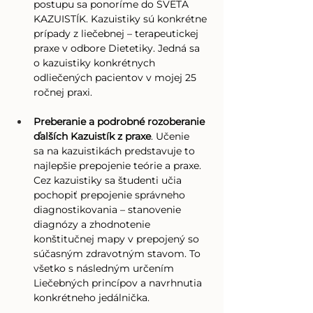
postupu sa ponoríme do SVETA 
KAZUISTÍK. Kazuistiky sú konkrétne 
prípady z liečebnej – terapeutickej 
praxe v odbore Dietetiky. Jedná sa 
o kazuistiky konkrétnych 
odliečených pacientov v mojej 25 
ročnej praxi.
Preberanie a podrobné rozoberanie 
ďalších Kazuistík z praxe
. Učenie 
sa na kazuistikách predstavuje to 
najlepšie prepojenie teórie a praxe. 
Cez kazuistiky sa študenti učia 
pochopiť prepojenie správneho 
diagnostikovania – stanovenie 
diagnózy a zhodnotenie 
konštitučnej mapy v prepojený so 
súčasným zdravotným stavom. To 
všetko s následným určením 
Liečebných princípov a navrhnutia 
konkrétneho jedálnička.