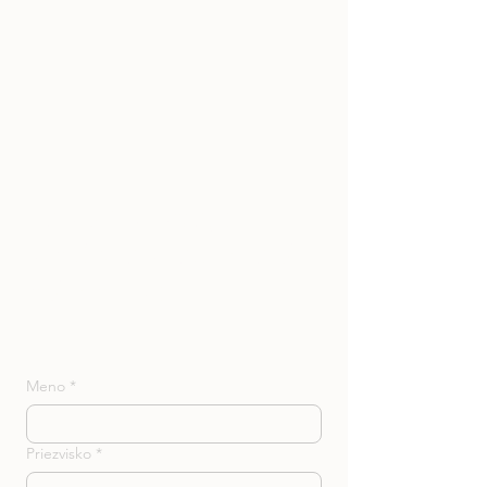
Zostaň v spojení
s múdrost'ou, ktorá
má zmysel
Meno
*
Priezvisko
*