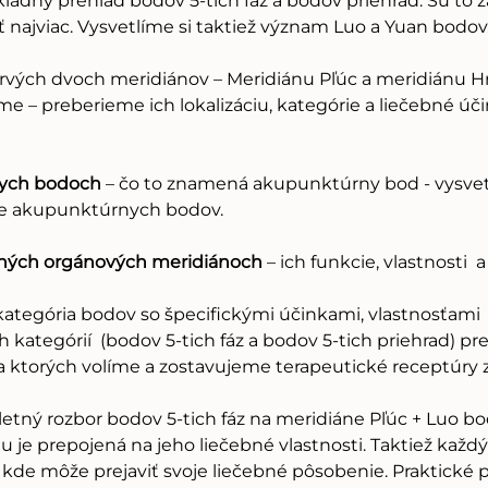
ákladný prehľad bodov 5-tich fáz a bodov priehrad. Sú to 
najviac. Vysvetlíme si taktiež význam Luo a Yuan bodov.
rvých dvoch meridiánov – Meridiánu Pľúc a meridiánu Hr
e – preberieme ich lokalizáciu, kategórie a liečebné úči
nych bodoch
 – čo to znamená akupunktúrny bod - vysvetle
ie akupunktúrnych bodov.
avných orgánových meridiánoch
 – ich funkcie, vlastnosti 
 kategória bodov so špecifickými účinkami, vlastnosťami  
h kategórií  (bodov 5-tich fáz a bodov 5-tich priehrad) pr
a ktorých volíme a zostavujeme terapeutické receptúry 
etný rozbor bodov 5-tich fáz na meridiáne Pľúc + Luo bo
 je prepojená na jeho liečebné vlastnosti. Taktiež každ
, kde môže prejaviť svoje liečebné pôsobenie. Praktické p