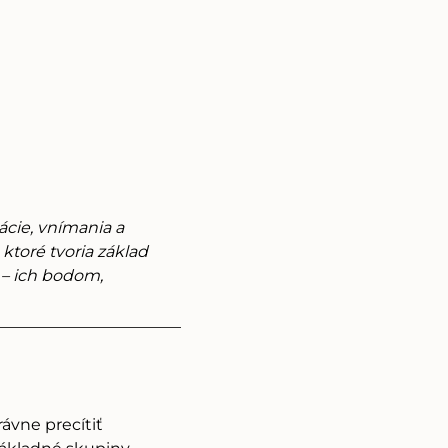
cie, vnímania a 
ktoré tvoria základ 
 – ich bodom, 
vne precítiť 