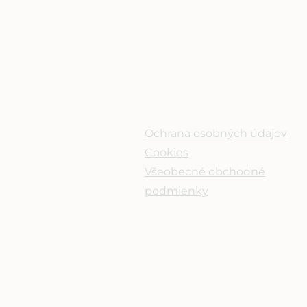
CA
ODKAZY
tiach
Ochrana osobných údajov
Cookies
Všeobecné obchodné
ky.sk
podmienky