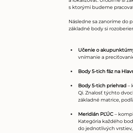
a lokalizovať. Urobíme si z
s ktorými budeme pracovať 
Následne sa zanoríme do p
základné body si rozoberiem
Učenie o akupunktúr
vnímanie a preciťovan
Body 5-tich fáz na Hl
Body 5-tich priehrad
 –
Qi. Znalosť týchto dvoc
základné matrice, podľ
Meridián PĽÚC
 – kompl
Kategória každého bodu
do jednotlivých vrstiev