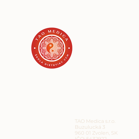
TAO MEDI
škola dietetiky CCM
Učíme srdcom, v súvislos
a s dôrazom na prax.
Email
info@skoladieteti
Tel
+421 905 972 186
TAO Medica s.r.o.
Buzulucká 3
960 01 Zvolen, SK
IČO: 5432922