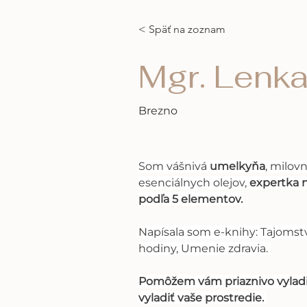
< Späť na zoznam
Mgr. Lenk
Brezno
Som vášnivá 
umelkyňa
, milov
esenciálnych olejov, 
expertka n
podľa 5 elementov.
Napísala som e-knihy: Tajomstv
hodiny, Umenie zdravia. 
Pomôžem vám priaznivo vyladiť
vyladiť vaše prostredie. 