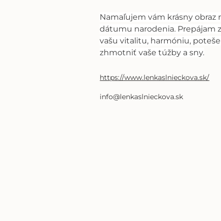
Namaľujem vám krásny obraz n
dátumu narodenia. Prepájam z
vašu vitalitu, harmóniu, pote
zhmotniť vaše túžby a sny.
https://www.lenkaslnieckova.sk/
info@lenkaslnieckova.sk