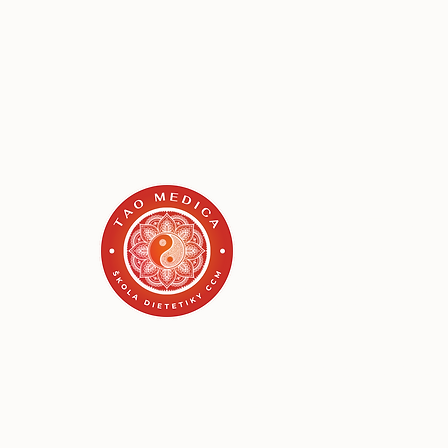
TAO MEDI
škola dietetiky CCM
Učíme srdcom, v súvislos
a s dôrazom na prax.
Email
info@skoladieteti
Tel
+421 905 972 186