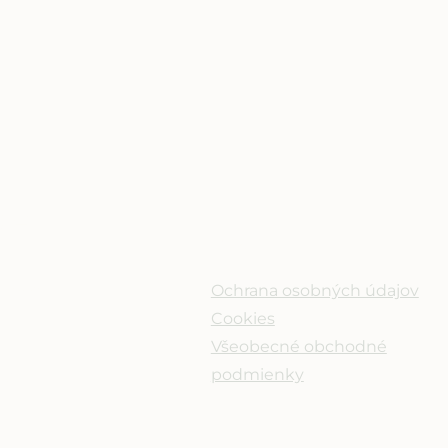
CA
ODKAZY
tiach
Ochrana osobných údajov
Cookies
Všeobecné obchodné
ky.sk
podmienky