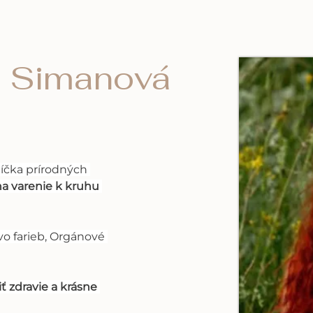
a Simanová
níčka prírodných 
a varenie k kruhu 
o farieb, Orgánové 
 zdravie a krásne 