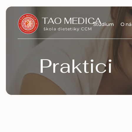
TAO MEDICA
Štúdium
O ná
škola dietetiky CCM
Praktici