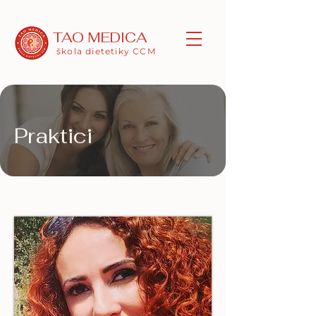
TAO MEDICA
škola dietetiky CCM
Praktici